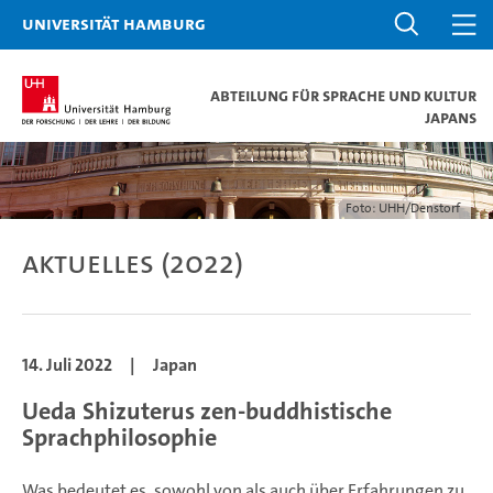
Universität Hamburg
Abteilung für Sprache und Kultur
Japans
Foto: UHH/Denstorf
Aktuelles (2022)
14. Juli 2022
|
Japan
Ueda Shizuterus zen-buddhistische
Sprachphilosophie
Was bedeutet es, sowohl von als auch über Erfahrungen zu