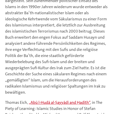
dargestellt. Sein zunehmender politischer Einsatz des
Islams in den 1990er Jahren wiederum wurde entweder als
abstrakter Baʿth-nationalistischer Islam oder als
ideologische Kehrtwende vom Säkularismus zu einer Form
des Islamismus interpretiert, die letztlich zur Ausbreitung
des islamistischen Terrorismus nach 2003 beitrug. Dieses
Buch erweitert den engen Fokus auf Saddam Husayn und
analysiert andere führende Persönlichkeiten des Regimes,
ihre enge Verflechtung mit den Sufis und die religiöse
Politik der Baʿth, die eine staatlich geförderte
Wiederbelebung des Sufi-Islam und der breiten und
ausgeprägten Sufi-Kultur des Irak zum Ziel hatte. Es ist die
Geschichte der Suche eines säkularen Regimes nach einem
„gemäßigten“ Islam, um die Herausforderungen des
radikalen Islamismus und religiöser Spaltungen im Irak zu
bewältigen.
Thomas Eich,
„Abū l-Hudā al-Ṣayyādī and Ḥadīth“
, in The
Piety of Learning: Islamic Studies in Honor of Stefan