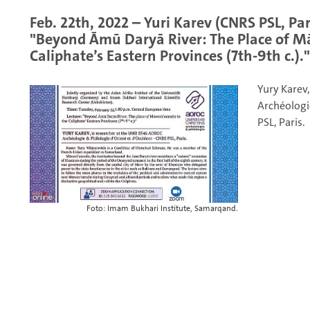
Feb. 22th, 2022 – Yuri Karev (CNRS PSL, Pa
"Beyond Āmū Daryā River: The Place of M
Caliphate’s Eastern Provinces (7th-9th c.)."
Yury Karev
Archéologie
PSL, Paris.
Foto: Imam Bukhari Institute, Samarqand.