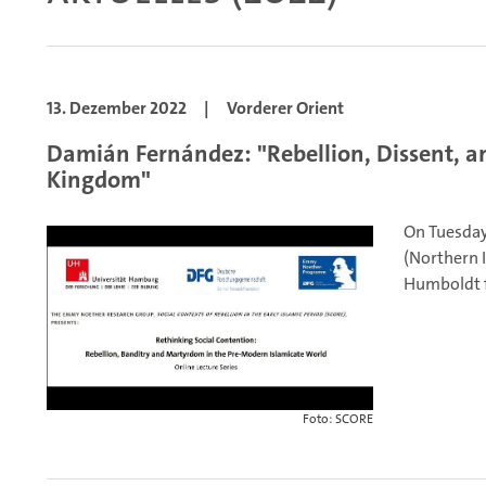
13. Dezember 2022
|
Vorderer Orient
Damián Fernández: "Rebellion, Dissent, an
Kingdom"
On Tuesday
(Northern I
Humboldt fe
Foto: SCORE