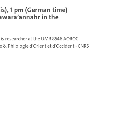
ris), 1 pm (German time)
āwarā’annahr in the
, is researcher at the UMR 8546 AOROC
 & Philologie d’Orient et d’Occident - CNRS