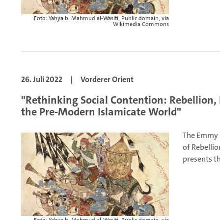
Foto: Yahya b. Mahmud al-Wasiti, Public domain, via
Wikimedia Commons
26. Juli 2022
|
Vorderer Orient
"Rethinking Social Contention: Rebellion
the Pre-Modern Islamicate World"
The Emmy N
of Rebellio
presents th