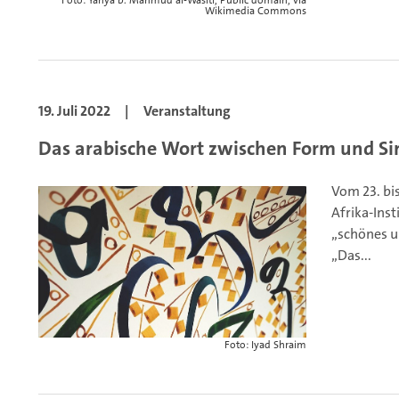
Foto: Yahya b. Mahmud al-Wasiti, Public domain, via
Wikimedia Commons
19. Juli 2022
|
Veranstaltung
Das arabische Wort zwischen Form und Si
Vom 23. bi
Afrika-Ins
„schönes un
„Das...
Foto: Iyad Shraim